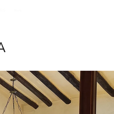
EIS
More
A