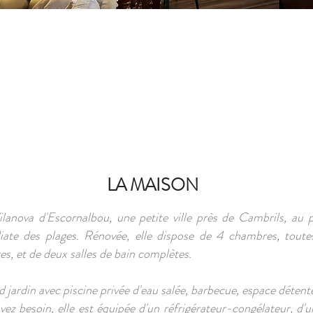
LA MAISON
ilanova d'Escornalbou, une petite ville près de Cambrils, au
te des plages. Rénovée, elle dispose de 4 chambres, toutes c
es, et de deux salles de bain complètes.
and jardin avec piscine privée d'eau salée, barbecue, espace déten
vez besoin, elle est équipée d'un réfrigérateur-congélateur, d'u