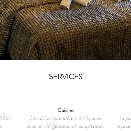
SERVICES
Cuisine
ité de
La cuisine est entièrement équipée
La pi
er
avec un réfrigérateur, un congélateur,
espace 