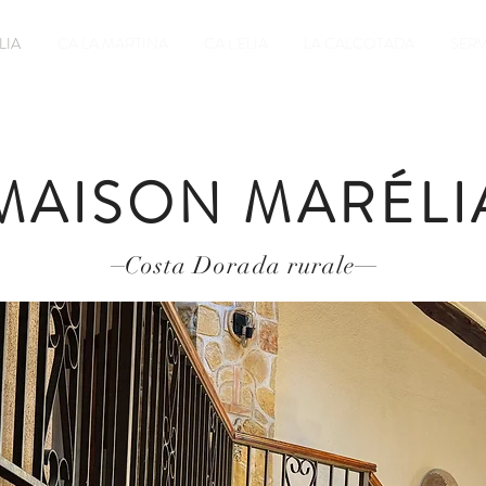
LIA
CA LA MARTINA
CA L'ELIA
LA CALCOTADA
SERV
MAISON MARÉLI
Costa Dorada rurale