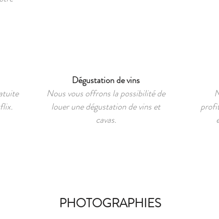
Dégustation de vins
atuite
Nous vous offrons la possibilité de
N
lix.
louer une dégustation de vins et
profi
cavas.
PHOTOGRAPHIES