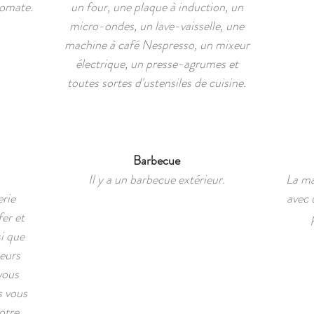
tomate.
un four, une plaque à induction, un
micro-ondes, un lave-vaisselle, une
machine à café Nespresso, un mixeur
électrique, un presse-agrumes et
toutes sortes d'ustensiles de cuisine.
Barbecue
Il y a un barbecue extérieur.
La ma
rie
avec 
fer et
i que
ieurs
vous
s vous
otre