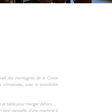
 pied des montagnes de la Costa
limatisées, avec la possibilité
te et table pour manger dehors.
n lave-vaisselle, d'une machine à