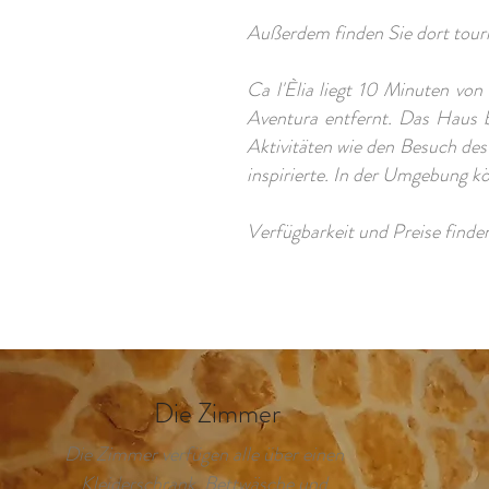
Außerdem finden Sie dort touri
Ca l'Èlia liegt 10 Minuten v
Aventura entfernt. Das Haus b
Aktivitäten wie den Besuch des
inspirierte. In der Umgebung 
Verfügbarkeit und Preise finde
Die Zimmer
Die Zimmer verfügen alle über einen
Kleiderschrank, Bettwäsche und