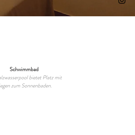
Schwimmbad
lzwasserpool bietet Platz mit
iegen zum Sonnenbaden.