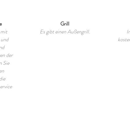
e
Grill
 mit
Es gibt einen Außengrill.
I
 und
koste
nd
en der
n Sie
en
die
ervice