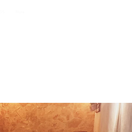
EIS
More