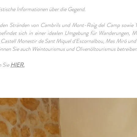
stische Informationen über die Gegend.
on den Stränden von Cambrils und Mont-Roig del Camp sowie 1
efindet sich in einer idealen Umgebung für Wanderungen, Mo
 Castell Monestir de Sant Miquel d'Escornalbou, Mas Miró und
können Sie auch Weintourismus und Olivenöltourismus betreiben
n Sie
HIER.